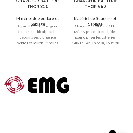
CHARGEUR BATTERIE
CHARGEUR BATTERIE
THOR 320
THOR 650
Matériel de Soudure et
Matériel de Soudure et
Sablage
Sablage
- Appareil 2 en 1 : Chargeur +
Chargeur de batterie 1 PH
démarreur , idéal pour les
12/24 V professionnel, idéal
dépannages d'urgence
pour charger les batteries
ré
véhicules lourds - 2 roues
140/160 Ah(Th 650), 160/180
av
arrières
Ah (Th 750), booster
professionnel
avectélécommande.