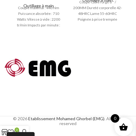
Coupe-câble forgé 8 '' /
T
Outillage à main
Couple maximal : 440 Nm
200MM Dureté corporelle 42-
Puissance absorbée : 710
48HRC Lame 55-60HRC
st
Watts Vitesse à vide : 2200
Poignée à prise trempée
tr/min Impacts par minute :
bicolore Broyage fin
2700 imp/min
© 2026
Etablissement Mohamed Ghorbel (EMG)
. All rights
0
reserved
0