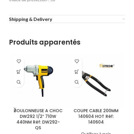
Shipping & Delivery
Produits apparentés
BOULONNEUSE A CHOC
COUPE CABLE 200MM
DW292 1/2″ 710W
140604 HOT Réf:
440NM Réf: DW292-
140604
QS
Outillage à main